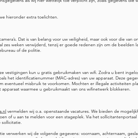
nsgegevens als wij hier wettelijk toe verplicht zijn, zoals gegevens die
e we hieronder extra toelichten.
 camera’s. Dat is van belang voor uw veiligheid, maar ook voor die van
zes weken verwijderd, tenzij er goede redenen zijn om de beelden l
bureau of de politie.
e vestigingen kun u gratis gebruikmaken van wifi. Zodra u bent ingel
als het identificatienummer (MAC-adres) van uw apparaat. Deze gegev
om eventueel misbruik te voorkomen. Mochten er illegale activiteiten pl
 apparaat waarmee u gebruikmaakt van ons wifinetwerk blokkeren.
a.nl
vermelden wij o.a. openstaande vacatures. We bieden de mogelijkh
doen of u aan te melden voor een stageplek. Via het sollicitantenportaa
sollicitatie.
tatie verwerken wij de volgende gegevens: voornaam, achternaam, gesl