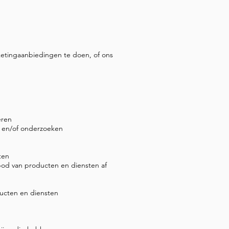
ketingaanbiedingen te doen, of ons
eren
en en/of onderzoeken
ten
nbod van producten en diensten af
ducten en diensten