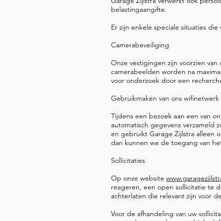
Garage Zijlstra verwerkt ook persoo
belastingaangifte.
Er zijn enkele speciale situaties di
Camerabeveiliging
Onze vestigingen zijn voorzien van
camerabeelden worden na maximaal 
voor onderzoek door een recherche
Gebruikmaken van ons wifinetwerk
Tijdens een bezoek aan een van onz
automatisch gegevens verzameld zo
en gebruikt Garage Zijlstra alleen 
dan kunnen we de toegang van het
Sollicitaties
Op onze website
www.garagezijlstr
reageren, een open sollicitatie te 
achterlaten die relevant zijn voor de 
Voor de afhandeling van uw sollici