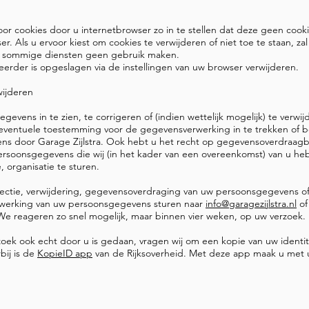
or cookies door u internetbrowser zo in te stellen dat deze geen coo
er. Als u ervoor kiest om cookies te verwijderen of niet toe te staan, z
an sommige diensten geen gebruik maken.
 eerder is opgeslagen via de instellingen van uw browser verwijderen.
wijderen
vens in te zien, te corrigeren of (indien wettelijk mogelijk) te verwi
 eventuele toestemming voor de gegevensverwerking in te trekken of 
s door Garage Zijlstra. Ook hebt u het recht op gegevensoverdraagba
rsoonsgegevens die wij (in het kader van een overeenkomst) van u h
 organisatie te sturen.
rectie, verwijdering, gegevensoverdraging van uw persoonsgegevens of
werking van uw persoonsgegevens sturen naar
info@garagezijlstra.nl
of
 We reageren zo snel mogelijk, maar binnen vier weken, op uw verzoek.
rzoek ook echt door u is gedaan, vragen wij om een kopie van uw identi
bij is de
KopieID app
van de Rijksoverheid. Met deze app maak u met 