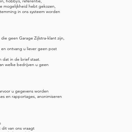
, hobby’s, referentie,
 die mogelijkheid hebt gekozen,
estemming in ons systeem worden
e geen Garage Zijlstra-klant zijn,
s en ontvang u liever geen post
 dat in de brief staat.
n welke bedrijven u geen
waarvoor u gegevens worden
ses en rapportages, anonimiseren
s
 dit van ons vraagt