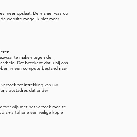
kies meer opslaat. De manier waarop
al de website mogelijk niet meer
jderen.
bezwaar te maken tegen de
arheid. Dat betekent dat u bij ons
ebben in een computerbestand naar
 verzoek tot intrekking van uw
 ons postadres dat onder
teitsbewijs met het verzoek mee te
uw smartphone een veilige kopie