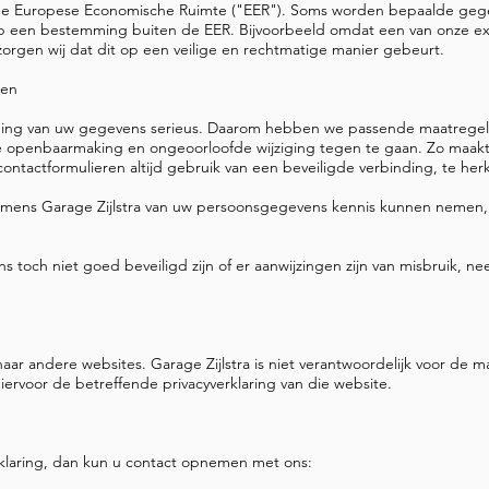
de Europese Economische Ruimte ("EER"). Soms worden bepaalde gege
 een bestemming buiten de EER. Bijvoorbeeld omdat een van onze ext
, zorgen wij dat dit op een veilige en rechtmatige manier gebeurt.
gen
ming van uw gegevens serieus. Daarom hebben we passende maatregel
penbaarmaking en ongeoorloofde wijziging tegen te gaan. Zo maakt Ga
ontactformulieren altijd gebruik van een beveiligde verbinding, te herk
amens Garage Zijlstra van uw persoonsgegevens kennis kunnen nemen, ve
 toch niet goed beveiligd zijn of er aanwijzingen zijn van misbruik, n
naar andere websites. Garage Zijlstra is niet verantwoordelijk voor de 
rvoor de betreffende privacyverklaring van die website.
rklaring, dan kun u contact opnemen met ons: