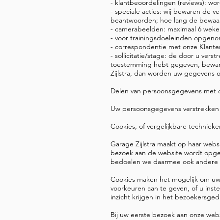
- klantbeoordelingen (reviews): w
- speciale acties: wij bewaren de 
beantwoorden; hoe lang de bewaart
- camerabeelden: maximaal 6 weken,
- voor trainingsdoeleinden opgen
- correspondentie met onze Klanten
- sollicitatie/stage: de door u ver
toestemming hebt gegeven, bewaren
Zijlstra, dan worden uw gegevens 
Delen van persoonsgegevens met 
Uw persoonsgegevens verstrekken w
Cookies, of vergelijkbare technieke
Garage Zijlstra maakt op haar webs
bezoek aan de website wordt opges
bedoelen we daarmee ook andere v
Cookies maken het mogelijk om uw 
voorkeuren aan te geven, of u ins
inzicht krijgen in het bezoekersge
Bij uw eerste bezoek aan onze web