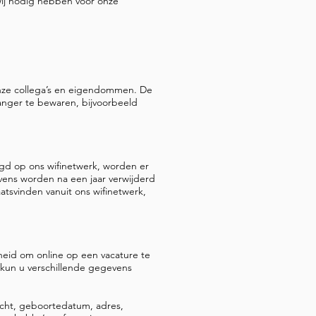
 wij nodig hebben voor onze
 onze collega’s en eigendommen. De
anger te bewaren, bijvoorbeeld
ogd op ons wifinetwerk, worden er
ens worden na een jaar verwijderd
aatsvinden vanuit ons wifinetwerk,
eid om online op een vacature te
l kun u verschillende gegevens
acht, geboortedatum, adres,