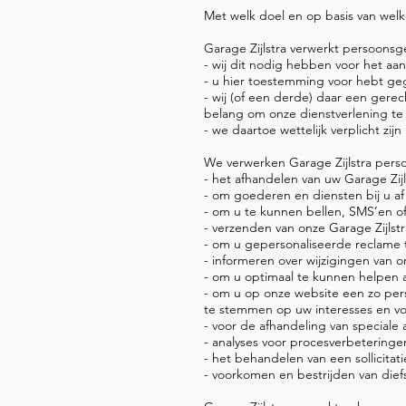
Met welk doel en op basis van wel
Garage Zijlstra verwerkt persoons
- wij dit nodig hebben voor het aa
- u hier toestemming voor hebt ge
- wij (of een derde) daar een gere
belang om onze dienstverlening te
- we daartoe wettelijk verplicht zijn
We verwerken Garage Zijlstra per
- het afhandelen van uw Garage Zijl
- om goederen en diensten bij u af
- om u te kunnen bellen, SMS’en of
- verzenden van onze Garage Zijlst
- om u gepersonaliseerde reclame 
- informeren over wijzigingen van 
- om u optimaal te kunnen helpen 
- om u op onze website een zo pers
te stemmen op uw interesses en v
- voor de afhandeling van speciale 
- analyses voor procesverbetering
- het behandelen van een sollicitat
- voorkomen en bestrijden van dief