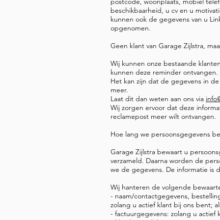
postcode, woonplaats, mobiel telef
beschikbaarheid, u cv en u motivatie
kunnen ook de gegevens van u Link
opgenomen.
Geen klant van Garage Zijlstra, ma
Wij kunnen onze bestaande klanten 
kunnen deze reminder ontvangen.
Het kan zijn dat de gegevens in de 
meer.
Laat dit dan weten aan ons via
info
Wij zorgen ervoor dat deze informa
reclamepost meer wilt ontvangen.
Hoe lang we persoonsgegevens b
Garage Zijlstra bewaart u persoons
verzameld. Daarna worden de perso
we de gegevens. De informatie is d
Wij hanteren de volgende bewaart
- naam/contactgegevens, bestellin
zolang u actief klant bij ons bent;
- factuurgegevens: zolang u actief 