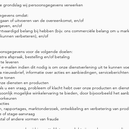
ke grondslag wij persoonsgegevens verwerken
gegevens omdat:
ngaan of uitvoeren van de overeenkomst, en/of
geven, en/of
chtvaardigd belang bij hebben (bijv. ons commerciële belang om u mar
 kunnen verbeteren), en/of
soonsgegevens voor de volgende doelen:
stra afspraak, bestelling en/of betaling
 te leveren
 e-mailen indien dit nodig is om onze dienstverlening uit te kunnen vo
ra nieuwsbrief, informatie over acties en aanbiedingen, servicebericht
te tonen
onze diensten en producten
als u een vraag, probleem of klacht hebt over onze producten en diens
oonlijk mogelijke winkelervaring te bieden, door bijvoorbeeld het aa
oorkeuren
acties
en, rapportages, marktonderzoek, ontwikkeling en verbetering van pro
ie of stage-aanvraag
stal of andere vormen van fraude