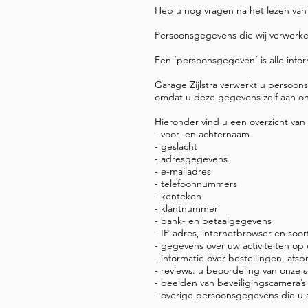
Heb u nog vragen na het lezen van 
Persoonsgegevens die wij verwerk
Een ‘persoonsgegeven’ is alle infor
Garage Zijlstra verwerkt u persoo
omdat u deze gegevens zelf aan on
Hieronder vind u een overzicht va
- voor- en achternaam
- geslacht
- adresgegevens
- e-mailadres
- telefoonnummers
- kenteken
- klantnummer
- bank- en betaalgegevens
- IP-adres, internetbrowser en soo
- gegevens over uw activiteiten op
- informatie over bestellingen, afs
- reviews: u beoordeling van onze 
- beelden van beveiligingscamera’s
- overige persoonsgegevens die u ac