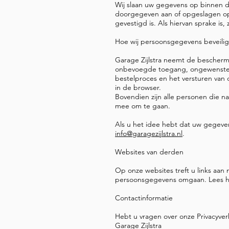
Wij slaan uw gegevens op binnen 
doorgegeven aan of opgeslagen op
gevestigd is. Als hiervan sprake is
Hoe wij persoonsgegevens beveili
Garage Zijlstra neemt de bescher
onbevoegde toegang, ongewenste o
bestelproces en het versturen van c
in de browser.
Bovendien zijn alle personen die n
mee om te gaan.
Als u het idee hebt dat uw gegevens
info@garagezijlstra.nl
.
Websites van derden
Op onze websites treft u links aan 
persoonsgegevens omgaan. Lees hie
Contactinformatie
Hebt u vragen over onze Privacyve
Garage Zijlstra