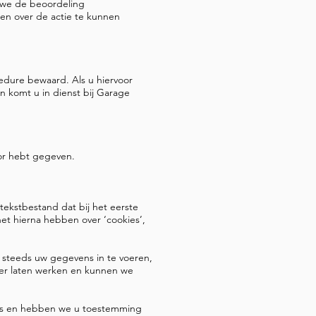
 we de beoordeling
gen over de actie te kunnen
cedure bewaard. Als u hiervoor
 komt u in dienst bij Garage
oor hebt gegeven.
tekstbestand dat bij het eerste
et hierna hebben over ‘cookies’,
 steeds uw gegevens in te voeren,
ter laten werken en kunnen we
kies en hebben we u toestemming