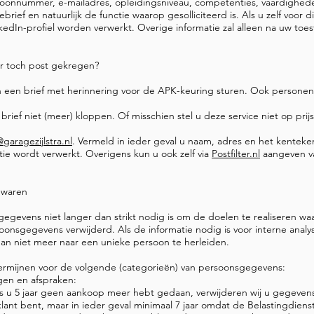
oonnummer, e-mailadres, opleidingsniveau, competenties, vaardigheden
brief en natuurlijk de functie waarop gesolliciteerd is. Als u zelf voor
edIn-profiel worden verwerkt. Overige informatie zal alleen na uw to
ar toch post gekregen?
een brief met herinnering voor de APK-keuring sturen. Ook personen di
brief niet (meer) kloppen. Of misschien stel u deze service niet op prij
@garagezijlstra.nl
. Vermeld in ieder geval u naam, adres en het kenteken
tie wordt verwerkt. Overigens kun u ook zelf via
Postfilter.nl
aangeven va
ewaren
gegevens niet langer dan strikt nodig is om de doelen te realiseren 
onsgegevens verwijderd. Als de informatie nodig is voor interne analy
an niet meer naar een unieke persoon te herleiden.
ermijnen voor de volgende (categorieën) van persoonsgegevens:
gen en afspraken:
 als u 5 jaar geen aankoop meer hebt gedaan, verwijderen wij u gegeven
klant bent, maar in ieder geval minimaal 7 jaar omdat de Belastingdienst