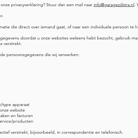
onze privacyverklaring? Stuur dan een mail naar
info@garagezijlstra.nl
.
en
matie die direct over iemand gaat, of naar een individuele persoon te he
nsgegevens doordat u onze websites weleens hebt bezocht, gebruik maa
s verstrekt.
n de persoonsgegevens die wij verwerken:
rt/type apparaat
 onze website
praken en facturen
service/producten
tief verstrekt, bijvoorbeeld, in correspondentie en telefonisch.