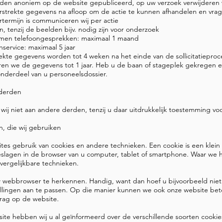
orden anoniem op de website gepubliceerd, op uw verzoek verwijderen
verstrekte gegevens na afloop om de actie te kunnen afhandelen en vra
ermijn is communiceren wij per actie
 tenzij de beelden bijv. nodig zijn voor onderzoek
omen telefoongesprekken: maximaal 1 maand
service: maximaal 5 jaar
strekte gegevens worden tot 4 weken na het einde van de sollicitatiepro
 we de gegevens tot 1 jaar. Heb u de baan of stageplek gekregen en
onderdeel van u personeelsdossier.
derden
ij niet aan andere derden, tenzij u daar uitdrukkelijk toestemming v
n, die wij gebruiken
ites gebruik van cookies en andere technieken. Een cookie is een klein 
lagen in de browser van u computer, tablet of smartphone. Waar we h
ergelijkbare technieken.
webbrowser te herkennen. Handig, want dan hoef u bijvoorbeeld niet
tellingen aan te passen. Op die manier kunnen we ook onze website be
drag op de website.
site hebben wij u al geïnformeerd over de verschillende soorten coo