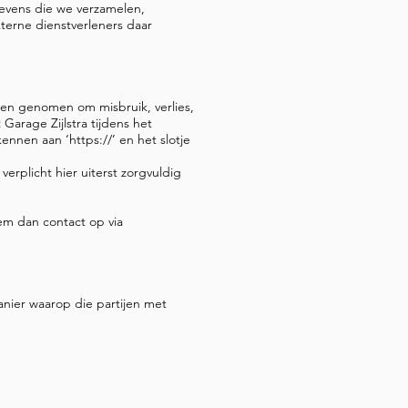
vens die we verzamelen,
erne dienstverleners daar
en genomen om misbruik, verlies,
rage Zijlstra tijdens het
ennen aan ‘https://’ en het slotje
rplicht hier uiterst zorgvuldig
eem dan contact op via
manier waarop die partijen met